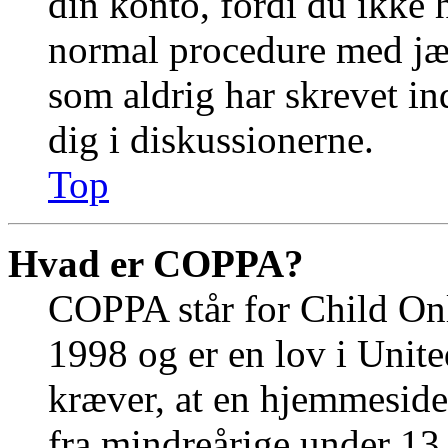
din konto, fordi du ikke 
normal procedure med jæ
som aldrig har skrevet in
dig i diskussionerne.
Top
Hvad er COPPA?
COPPA står for Child Onl
1998 og er en lov i Unit
kræver, at en hjemmeside
fra mindreårige under 13 å