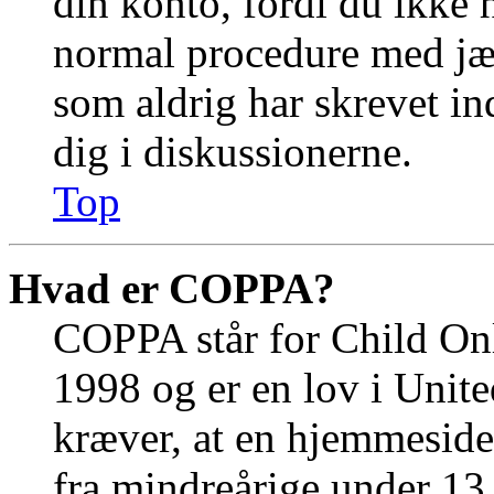
din konto, fordi du ikke 
normal procedure med jæ
som aldrig har skrevet in
dig i diskussionerne.
Top
Hvad er COPPA?
COPPA står for Child Onl
1998 og er en lov i Unit
kræver, at en hjemmeside
fra mindreårige under 13 å