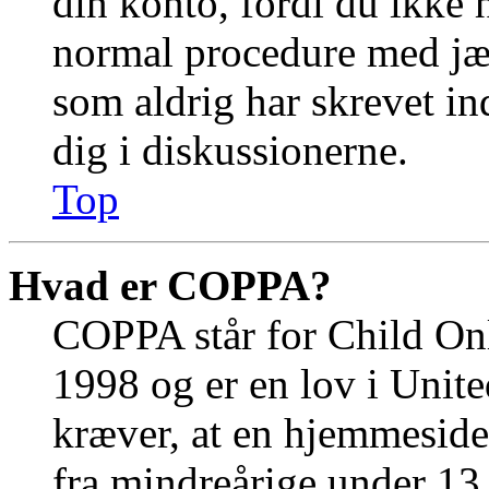
din konto, fordi du ikke 
normal procedure med jæ
som aldrig har skrevet in
dig i diskussionerne.
Top
Hvad er COPPA?
COPPA står for Child Onl
1998 og er en lov i Unit
kræver, at en hjemmeside
fra mindreårige under 13 å