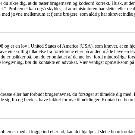
ør du sikre dig, at du taster brugernavn og kodeord korrekt. Husk, at de
k". Problemet kan også skyldes, at administratoren har slettet eller deak
e med jævne mellemrum at fjerne brugere, som aldrig har skrevet indlæg
98 og er en lov i United States of America (USA), som kræver, at en h
have en skriftlig tilladelse fra forældrene eller på anden måde have en l
 du er usikker på, om du er omfattet af denne lov, fordi mindreårige fors
denne lovgivning, bør du kontakte en advokat. Vær venligst opmærksom 
dresse eller har forbudt brugernavnet, du forsøger at tilmelde dig med.
de sig fra og bevidst have lukket for nye tilmeldinger. Kontakt en board
roblemer med at logge ind eller ud, kan det hjælpe at slette boardcook