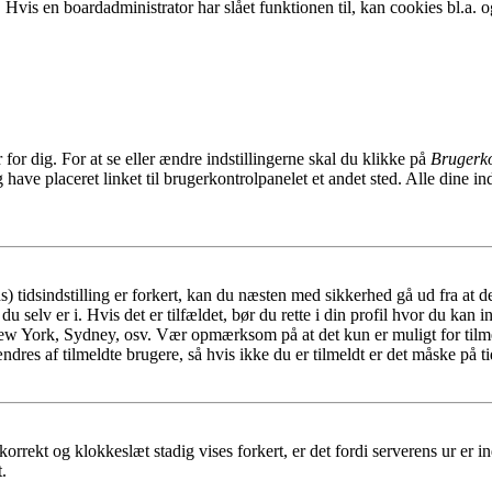
. Hvis en boardadministrator har slået funktionen til, kan cookies bl.a. og
or dig. For at se eller ændre indstillingerne skal du klikke på
Brugerko
ave placeret linket til brugerkontrolpanelet et andet sted. Alle dine ind
tidsindstilling er forkert, kan du næsten med sikkerhed gå ud fra at de
u selv er i. Hvis det er tilfældet, bør du rette i din profil hvor du kan i
New York, Sydney, osv. Vær opmærksom på at det kun er muligt for tilme
dres af tilmeldte brugere, så hvis ikke du er tilmeldt er det måske på tid
korrekt og klokkeslæt stadig vises forkert, er det fordi serverens ur er ind
.