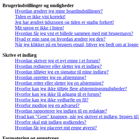
Brugerindstillinger og muligheder
Hvordan ændrer jeg mine boardindstillinger?
Tiden er ikke vist korrekt!
Jeg har ændret tidszonen og tiden er stadig forkert!
Mit sprog er ikke i listen!
Hvordan får jeg vist et billede sammen med mit brugernavn?
Hvad er min rang og hvordan ændrer jeg den?
Når jeg klikker på en brugers email, bliver jeg bedt om at logge
Skrive et indlæg
Hvordan skriver jeg et nyt emne i et forum?
Hvordan redigerer eller sletter jeg et indlæg?
Hvordan tilføjer jeg en signatur til mine indlæg?
Hvordan opretter jeg en afstemning?
Hvordan retter eller sletter jeg en afstemning?
Hvorfor kan jeg ikke tilføje flere afstemningsmuligheder?
Hvorfor kan jeg ikke få adgang til et forum?
Hvorfor kan jeg ikke vedhæfte en fil?
Hvorfor modtog jeg en advarsel?
Hvordan rapporterer jeg indlæg til en redaktør?
Hvad kan "Gem" knappen, når jeg skriver et indlæg, bruges til
Hvorfor skal mit indlæg godkendes?
Hvordan får jeg placeret mit emne øverst?
Formatering og emnetyper