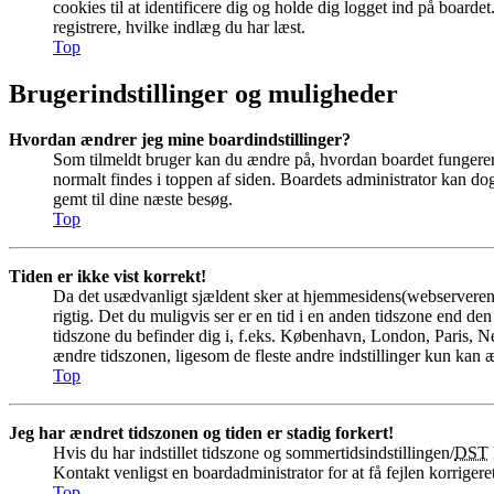
cookies til at identificere dig og holde dig logget ind på boardet
registrere, hvilke indlæg du har læst.
Top
Brugerindstillinger og muligheder
Hvordan ændrer jeg mine boardindstillinger?
Som tilmeldt bruger kan du ændre på, hvordan boardet fungerer f
normalt findes i toppen af siden. Boardets administrator kan dog h
gemt til dine næste besøg.
Top
Tiden er ikke vist korrekt!
Da det usædvanligt sjældent sker at hjemmesidens(webserverens) 
rigtig. Det du muligvis ser er en tid i en anden tidszone end den d
tidszone du befinder dig i, f.eks. København, London, Paris, 
ændre tidszonen, ligesom de fleste andre indstillinger kun kan æn
Top
Jeg har ændret tidszonen og tiden er stadig forkert!
Hvis du har indstillet tidszone og sommertidsindstillingen/
DST
Kontakt venligst en boardadministrator for at få fejlen korrigeret
Top