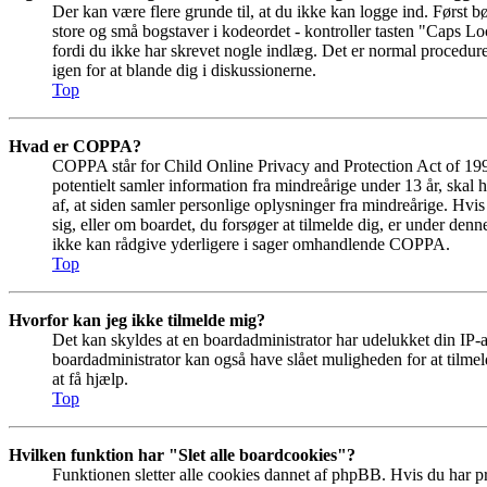
Der kan være flere grunde til, at du ikke kan logge ind. Først b
store og små bogstaver i kodeordet - kontroller tasten "Caps Loc
fordi du ikke har skrevet nogle indlæg. Det er normal procedur
igen for at blande dig i diskussionerne.
Top
Hvad er COPPA?
COPPA står for Child Online Privacy and Protection Act of 19
potentielt samler information fra mindreårige under 13 år, skal 
af, at siden samler personlige oplysninger fra mindreårige. Hvis
sig, eller om boardet, du forsøger at tilmelde dig, er under 
ikke kan rådgive yderligere i sager omhandlende COPPA.
Top
Hvorfor kan jeg ikke tilmelde mig?
Det kan skyldes at en boardadministrator har udelukket din IP-a
boardadministrator kan også have slået muligheden for at tilmel
at få hjælp.
Top
Hvilken funktion har "Slet alle boardcookies"?
Funktionen sletter alle cookies dannet af phpBB. Hvis du har p