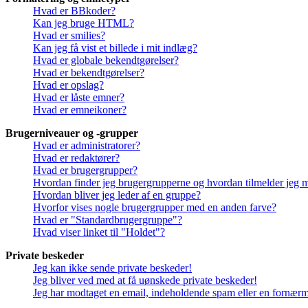
Hvad er BBkoder?
Kan jeg bruge HTML?
Hvad er smilies?
Kan jeg få vist et billede i mit indlæg?
Hvad er globale bekendtgørelser?
Hvad er bekendtgørelser?
Hvad er opslag?
Hvad er låste emner?
Hvad er emneikoner?
Brugerniveauer og -grupper
Hvad er administratorer?
Hvad er redaktører?
Hvad er brugergrupper?
Hvordan finder jeg brugergrupperne og hvordan tilmelder jeg 
Hvordan bliver jeg leder af en gruppe?
Hvorfor vises nogle brugergrupper med en anden farve?
Hvad er "Standardbrugergruppe"?
Hvad viser linket til "Holdet"?
Private beskeder
Jeg kan ikke sende private beskeder!
Jeg bliver ved med at få uønskede private beskeder!
Jeg har modtaget en email, indeholdende spam eller en fornærme