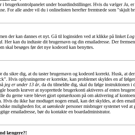
r i brugerkontrolpanelet under boardindstillinger. Hvis du vælger
Ja
, e
ine. For alle andre vil du i onlinelisten herefter fremtræde som "skjult b
men der kan dannes et nyt. Gå til loginsiden ved at klikke på linket
Log
rd
. Her kan du indtaste dit brugernavn og din emailadresse. Der fremsend
som skal besøges før det nye kodeord kan benyttes.
ør du sikre dig, at du taster brugernavn og kodeord korrekt. Husk, at de
ock". Hvis oplysningerne er korrekte, kan problemet skyldes en af følge
 på
jeg er under 13 år
, da du tilmeldte dig, skal du følge instruktionen i
gle boards kræver at nyoprettede brugerkonti aktiveres af enten brugere
skulle du gerne være blevet gjort opmærksom på om aktivering af kontoe
en. Hvis du ikke har modtaget nogen email, kan det skyldes, at den emai
indske muligheden for, at
uønskede
personer misbruger systemet ved at 
igtige emailadresse, bør du kontakte en boardadministrator.
 ind længere?!