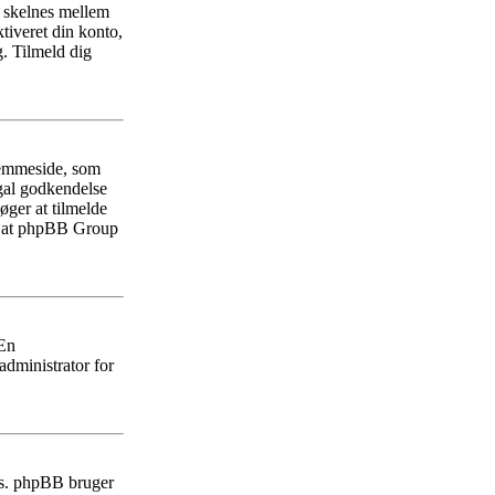
r skelnes mellem
tiveret din konto,
. Tilmeld dig
jemmeside, som
egal godkendelse
øger at tilmelde
på at phpBB Group
 En
administrator for
ies. phpBB bruger