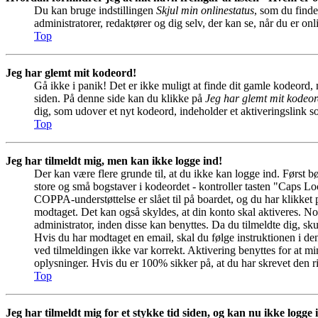
Du kan bruge indstillingen
Skjul min onlinestatus
, som du finde
administratorer, redaktører og dig selv, der kan se, når du er onl
Top
Jeg har glemt mit kodeord!
Gå ikke i panik! Det er ikke muligt at finde dit gamle kodeord, 
siden. På denne side kan du klikke på
Jeg har glemt mit kodeo
dig, som udover et nyt kodeord, indeholder et aktiveringslink 
Top
Jeg har tilmeldt mig, men kan ikke logge ind!
Der kan være flere grunde til, at du ikke kan logge ind. Først b
store og små bogstaver i kodeordet - kontroller tasten "Caps L
COPPA-understøttelse er slået til på boardet, og du har klikket
modtaget. Det kan også skyldes, at din konto skal aktiveres. No
administrator, inden disse kan benyttes. Da du tilmeldte dig, 
Hvis du har modtaget en email, skal du følge instruktionen i d
ved tilmeldingen ikke var korrekt. Aktivering benyttes for at m
oplysninger. Hvis du er 100% sikker på, at du har skrevet den r
Top
Jeg har tilmeldt mig for et stykke tid siden, og kan nu ikke logge