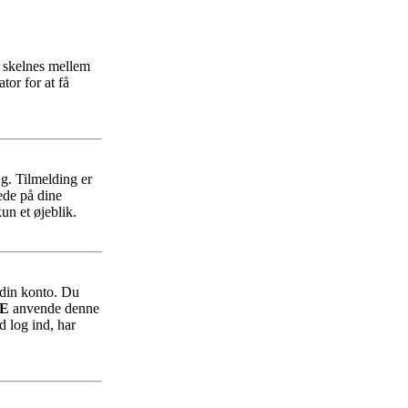
r skelnes mellem
tor for at få
æg. Tilmelding er
ede på dine
un et øjeblik.
f din konto. Du
E
anvende denne
d log ind, har