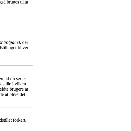
så bruges til at
ntrolpanel
, der
stillinger bliver
n tid du ser er
ndstille hvilken
ldte brugere at
e at blive det!
stillet forkert.