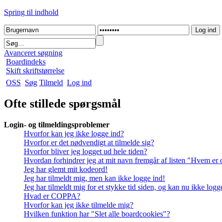
Spring til indhold
Avanceret søgning
Boardindeks
Skift skriftstørrelse
OSS
Søg
Tilmeld
Log ind
Ofte stillede spørgsmål
Login- og tilmeldingsproblemer
Hvorfor kan jeg ikke logge ind?
Hvorfor er det nødvendigt at tilmelde sig?
Hvorfor bliver jeg logget ud hele tiden?
Hvordan forhindrer jeg at mit navn fremgår af listen "Hvem er 
Jeg har glemt mit kodeord!
Jeg har tilmeldt mig, men kan ikke logge ind!
Jeg har tilmeldt mig for et stykke tid siden, og kan nu ikke log
Hvad er COPPA?
Hvorfor kan jeg ikke tilmelde mig?
Hvilken funktion har "Slet alle boardcookies"?