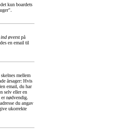
r det kun boardets
ruger".
 ind
øverst på
es en email til
r skelnes mellem
nde årsager: Hvis
 den email, du har
n selv eller en
n er nødvendig.
ladresse du angav
give ukorrekte