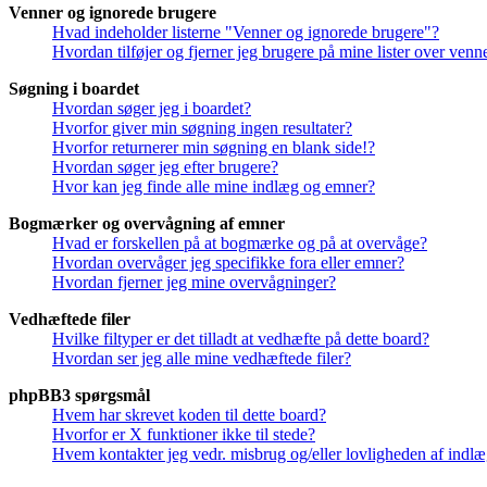
Venner og ignorede brugere
Hvad indeholder listerne "Venner og ignorede brugere"?
Hvordan tilføjer og fjerner jeg brugere på mine lister over ven
Søgning i boardet
Hvordan søger jeg i boardet?
Hvorfor giver min søgning ingen resultater?
Hvorfor returnerer min søgning en blank side!?
Hvordan søger jeg efter brugere?
Hvor kan jeg finde alle mine indlæg og emner?
Bogmærker og overvågning af emner
Hvad er forskellen på at bogmærke og på at overvåge?
Hvordan overvåger jeg specifikke fora eller emner?
Hvordan fjerner jeg mine overvågninger?
Vedhæftede filer
Hvilke filtyper er det tilladt at vedhæfte på dette board?
Hvordan ser jeg alle mine vedhæftede filer?
phpBB3 spørgsmål
Hvem har skrevet koden til dette board?
Hvorfor er X funktioner ikke til stede?
Hvem kontakter jeg vedr. misbrug og/eller lovligheden af indlæg