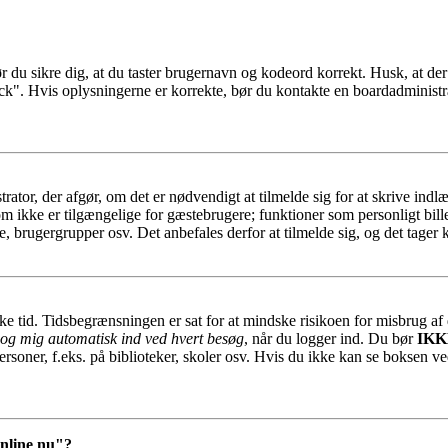
ør du sikre dig, at du taster brugernavn og kodeord korrekt. Husk, at de
ck". Hvis oplysningerne er korrekte, bør du kontakte en boardadministra
trator, der afgør, om det er nødvendigt at tilmelde sig for at skrive indl
som ikke er tilgængelige for gæstebrugere; funktioner som personligt bill
e, brugergrupper osv. Det anbefales derfor at tilmelde sig, og det tager k
ykke tid. Tidsbegrænsningen er sat for at mindske risikoen for misbrug a
og mig automatisk ind ved hvert besøg
, når du logger ind. Du bør
IKK
ersoner, f.eks. på biblioteker, skoler osv. Hvis du ikke kan se boksen ve
online nu"?