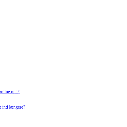
online nu"?
ge ind længere?!