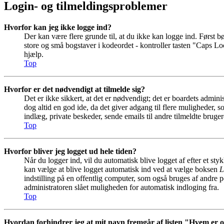
Login- og tilmeldingsproblemer
Hvorfor kan jeg ikke logge ind?
Der kan være flere grunde til, at du ikke kan logge ind. Først b
store og små bogstaver i kodeordet - kontroller tasten "Caps Lo
hjælp.
Top
Hvorfor er det nødvendigt at tilmelde sig?
Det er ikke sikkert, at det er nødvendigt; det er boardets adminis
dog altid en god ide, da det giver adgang til flere muligheder, 
indlæg, private beskeder, sende emails til andre tilmeldte bruger
Top
Hvorfor bliver jeg logget ud hele tiden?
Når du logger ind, vil du automatisk blive logget af efter et st
kan vælge at blive logget automatisk ind ved at vælge boksen
L
indstilling på en offentlig computer, som også bruges af andre p
administratoren slået muligheden for automatisk indloging fra.
Top
Hvordan forhindrer jeg at mit navn fremgår af listen "Hvem er 