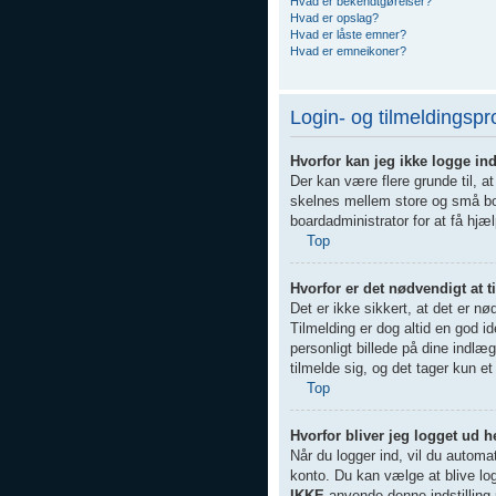
Hvad er bekendtgørelser?
Hvad er opslag?
Hvad er låste emner?
Hvad er emneikoner?
Login- og tilmeldingsp
Hvorfor kan jeg ikke logge in
Der kan være flere grunde til, a
skelnes mellem store og små bog
boardadministrator for at få hjæl
Top
Hvorfor er det nødvendigt at t
Det er ikke sikkert, at det er nø
Tilmelding er dog altid en god i
personligt billede på dine indlæ
tilmelde sig, og det tager kun et 
Top
Hvorfor bliver jeg logget ud h
Når du logger ind, vil du automa
konto. Du kan vælge at blive l
IKKE
anvende denne indstilling 