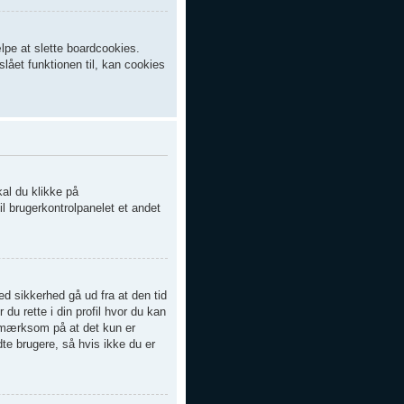
lpe at slette boardcookies.
slået funktionen til, kan cookies
kal du klikke på
il brugerkontrolpanelet et andet
d sikkerhed gå ud fra at den tid
 du rette i din profil hvor du kan
opmærksom på at det kun er
dte brugere, så hvis ikke du er