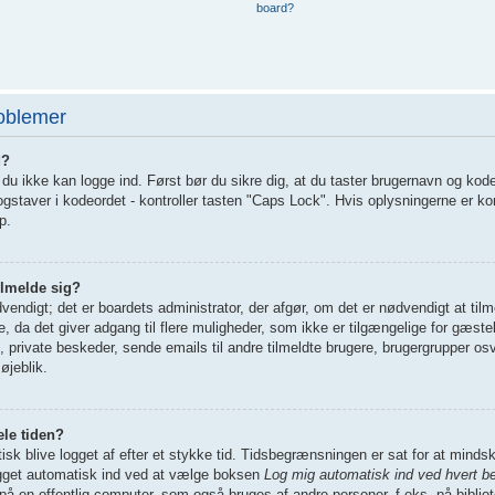
board?
roblemer
d?
t du ikke kan logge ind. Først bør du sikre dig, at du taster brugernavn og kod
staver i kodeordet - kontroller tasten "Caps Lock". Hvis oplysningerne er ko
p.
ilmelde sig?
dvendigt; det er boardets administrator, der afgør, om det er nødvendigt at tilm
de, da det giver adgang til flere muligheder, som ikke er tilgængelige for gæst
g, private beskeder, sende emails til andre tilmeldte brugere, brugergrupper osv
øjeblik.
ele tiden?
tisk blive logget af efter et stykke tid. Tidsbegrænsningen er sat for at mindsk
ogget automatisk ind ved at vælge boksen
Log mig automatisk ind ved hvert b
på en offentlig computer, som også bruges af andre personer, f.eks. på bibliot