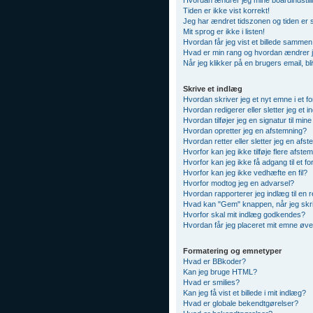
Hvordan ændrer jeg mine boardindstill
Tiden er ikke vist korrekt!
Jeg har ændret tidszonen og tiden er s
Mit sprog er ikke i listen!
Hvordan får jeg vist et billede samme
Hvad er min rang og hvordan ændrer 
Når jeg klikker på en brugers email, bl
Skrive et indlæg
Hvordan skriver jeg et nyt emne i et f
Hvordan redigerer eller sletter jeg et 
Hvordan tilføjer jeg en signatur til min
Hvordan opretter jeg en afstemning?
Hvordan retter eller sletter jeg en afs
Hvorfor kan jeg ikke tilføje flere afst
Hvorfor kan jeg ikke få adgang til et f
Hvorfor kan jeg ikke vedhæfte en fil?
Hvorfor modtog jeg en advarsel?
Hvordan rapporterer jeg indlæg til en 
Hvad kan "Gem" knappen, når jeg skriv
Hvorfor skal mit indlæg godkendes?
Hvordan får jeg placeret mit emne øve
Formatering og emnetyper
Hvad er BBkoder?
Kan jeg bruge HTML?
Hvad er smilies?
Kan jeg få vist et billede i mit indlæg?
Hvad er globale bekendtgørelser?