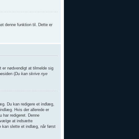
t denne funktion til. Dette er
 er nødvendigt at tilmelde sig
nesiden (
Du kan skrive nye
æg. Du kan redigere et indlæg,
indlæg. Hvis der allerede er
u har redigeret. Denne
 vælge at indsætte
an slette et indlæg, når først