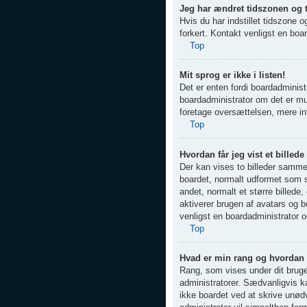
Jeg har ændret tidszonen og ti
Hvis du har indstillet tidszone 
forkert. Kontakt venligst en board
Top
Mit sprog er ikke i listen!
Det er enten fordi boardadministr
boardadministrator om det er mul
foretage oversættelsen, mere i
Top
Hvordan får jeg vist et bill
Der kan vises to billeder sammen
boardet, normalt udformet som st
andet, normalt et større billede
aktiverer brugen af avatars og b
venligst en boardadministrator o
Top
Hvad er min rang og hvordan
Rang, som vises under dit bruger
administratorer. Sædvanligvis ka
ikke boardet ved at skrive unødve