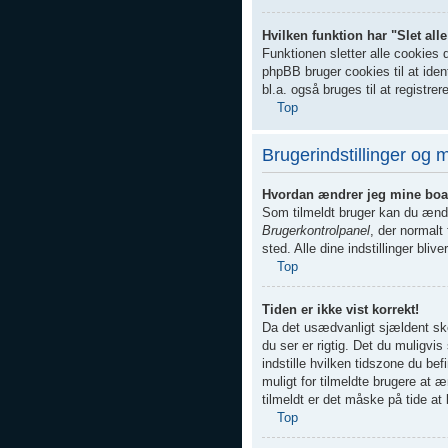
Hvilken funktion har "Slet al
Funktionen sletter alle cookies 
phpBB bruger cookies til at ident
bl.a. også bruges til at registre
Top
Brugerindstillinger og 
Hvordan ændrer jeg mine boar
Som tilmeldt bruger kan du ændre
Brugerkontrolpanel
, der normalt
sted. Alle dine indstillinger bli
Top
Tiden er ikke vist korrekt!
Da det usædvanligt sjældent ske
du ser er rigtig. Det du muligvis 
indstille hvilken tidszone du b
muligt for tilmeldte brugere at 
tilmeldt er det måske på tide at 
Top