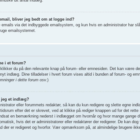
mindske dit antal indlæg.
email, bliver jeg bedt om at logge ind?
 emails via det indbyggede emailsystem, og kun hvis en administrator har slåe
bruge emailsystemet.
ne i et forum?
 klikker du på den relevante knap på forum- eller emnesiden. Det kan være det
nyt indlæg. Dine tilladelser i hvert forum vises altid i bunden af forum- og em
ninger i dette forum osv.
)
r jeg et indlæg?
istrator eller forummets redaktør, så kan du kun redigere og slette egne indl
tidsrum efter det er skrevet, ved at klikke på
rediger
knappen ud for det rette 
r indsat en bemærkning nederst i indlægget om hvornår og hvor mange gange d
atisk, hvis det er administratorer eller redaktører der redigerer. De kan dog
er er redigeret og hvorfor. Vær opmærksom på, at almindelige brugere ikke k