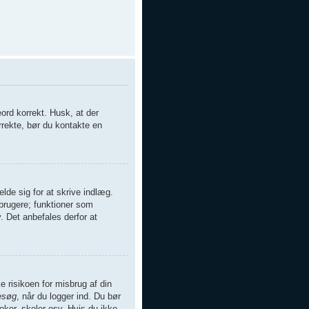
eord korrekt. Husk, at der
rrekte, bør du kontakte en
elde sig for at skrive indlæg.
ebrugere; funktioner som
. Det anbefales derfor at
e risikoen for misbrug af din
esøg
, når du logger ind. Du bør
eker, skoler osv. Hvis du ikke