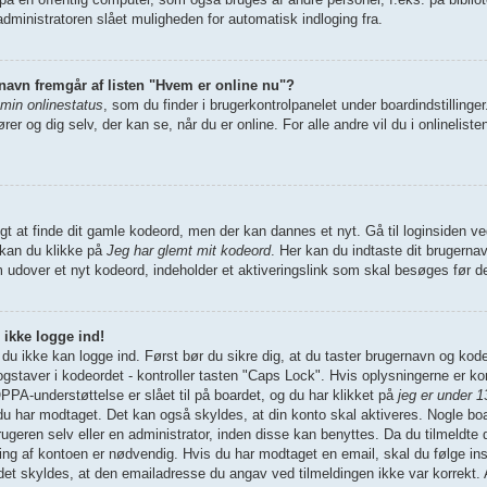
dministratoren slået muligheden for automatisk indloging fra.
 navn fremgår af listen "Hvem er online nu"?
 min onlinestatus
, som du finder i brugerkontrolpanelet under boardindstilling
rer og dig selv, der kan se, når du er online. For alle andre vil du i onlinelist
igt at finde dit gamle kodeord, men der kan dannes et nyt. Gå til loginsiden ve
 kan du klikke på
Jeg har glemt mit kodeord
. Her kan du indtaste dit brugerna
m udover et nyt kodeord, indeholder et aktiveringslink som skal besøges før 
 ikke logge ind!
t du ikke kan logge ind. Først bør du sikre dig, at du taster brugernavn og kod
staver i kodeordet - kontroller tasten "Caps Lock". Hvis oplysningerne er ko
PA-understøttelse er slået til på boardet, og du har klikket på
jeg er under 1
, du har modtaget. Det kan også skyldes, at din konto skal aktiveres. Nogle b
rugeren selv eller en administrator, inden disse kan benyttes. Da du tilmeldte 
g af kontoen er nødvendig. Hvis du har modtaget en email, skal du følge inst
et skyldes, at den emailadresse du angav ved tilmeldingen ikke var korrekt. A