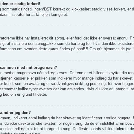
den er stadig forkert!
og sommertidsindstillingen/
DST
korrekt og klokkeslæt stadig vises forkert, er de
administrator for at få fejlen korrigeret.
atorerne ikke har installeret dit sprog, eller fordi det ikke er oversat endnu. 
igt at installere den sprogpakke som du har brug for. Hvis den ikke eksistere
nformation om hvordan dette gøres findes på phpBB Group's hjemmeside (se li
ede sammen med mit brugernavn?
 med et brugernavn når indlæg læses. Det ene er et billede tilknyttet din ran
jerner, kasser eller prikker, som indikerer hvor mange indlæg du har skrevet e
, er kendt som en avatar og er sædvanligvis unikt og personligt for hver bruger
estemmer hvilke typer avatars der kan anvendes. Hvis du ikke er i stand til a
g bed om en grund til dette.
 ændrer jeg den?
navn, indikerer antal indlæg du har skrevet og identificerer særlige brugere,
n du ikke direkte ændre teksten for nogen rang, da de er indstillet af en boar
ndige indlæg blot for at forøge din rang. De fleste boards vil ikke tolerere de