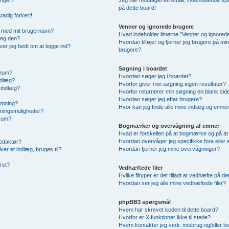
inger?
Jeg har modtaget en email, indeholdende spa
på dette board!
tadig forkert!
Venner og ignorede brugere
n med mit brugernavn?
Hvad indeholder listerne "Venner og ignored
jeg den?
Hvordan tilføjer og fjerner jeg brugere på mi
iver jeg bedt om at logge ind?
brugere?
Søgning i boardet
orum?
Hvordan søger jeg i boardet?
indlæg?
Hvorfor giver min søgning ingen resultater?
e indlæg?
Hvorfor returnerer min søgning en blank sid
Hvordan søger jeg efter brugere?
temning?
Hvor kan jeg finde alle mine indlæg og emne
emningsmuligheder?
orum?
Bogmærker og overvågning af emner
Hvad er forskellen på at bogmærke og på a
Hvordan overvåger jeg specifikke fora eller
redaktør?
Hvordan fjerner jeg mine overvågninger?
er et indlæg, bruges til?
rst?
Vedhæftede filer
Hvilke filtyper er det tilladt at vedhæfte på d
Hvordan ser jeg alle mine vedhæftede filer?
phpBB3 spørgsmål
Hvem har skrevet koden til dette board?
Hvorfor er X funktioner ikke til stede?
Hvem kontakter jeg vedr. misbrug og/eller lov