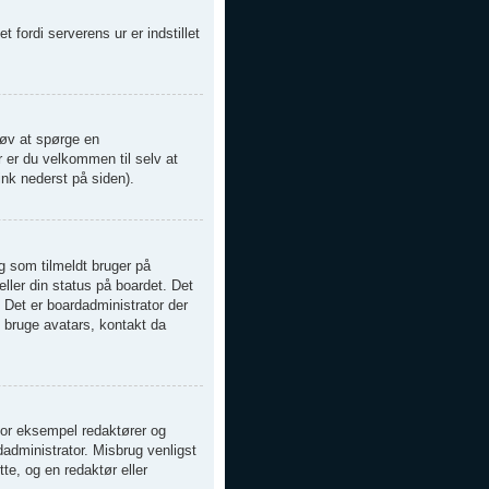
t fordi serverens ur er indstillet
Prøv at spørge en
r er du velkommen til selv at
nk nederst på siden).
g som tilmeldt bruger på
ller din status på boardet. Det
. Det er boardadministrator der
t bruge avatars, kontakt da
 for eksempel redaktører og
dadministrator. Misbrug venligst
tte, og en redaktør eller