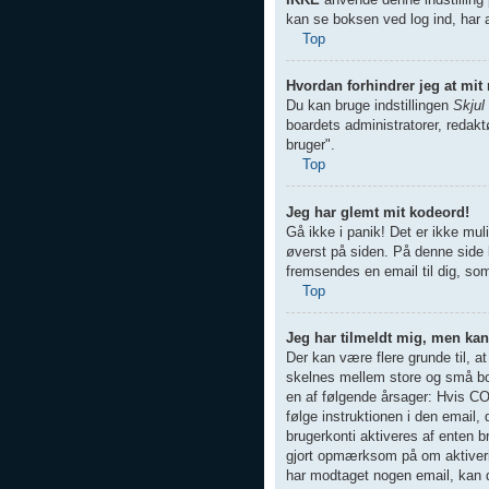
kan se boksen ved log ind, har a
Top
Hvordan forhindrer jeg at mit
Du kan bruge indstillingen
Skjul
boardets administratorer, redaktø
bruger".
Top
Jeg har glemt mit kodeord!
Gå ikke i panik! Det er ikke mul
øverst på siden. På denne side
fremsendes en email til dig, so
Top
Jeg har tilmeldt mig, men kan
Der kan være flere grunde til, a
skelnes mellem store og små bog
en af følgende årsager: Hvis COP
følge instruktionen i den email
brugerkonti aktiveres af enten b
gjort opmærksom på om aktiverin
har modtaget nogen email, kan d