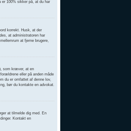
 er 100% sikker på, at du har
eord korrekt. Husk, at der
es, at administratoren har
 mellemrum at fjerne brugere,
), som kræver, at en
ra forældrene eller på anden måde
om du er omfattet af denne lov,
ning, bør du kontakte en advokat.
øger at tilmelde dig med. En
ldinger. Kontakt en