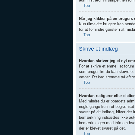
administrator vil simpelthen for
Top
Når jeg klikker på en brugers 
Kun tilmeldte brugere kan sende
for at forhindre gæster i at mis
Top
Skrive et indlæg
Hvordan skriver jeg et nyt em
For at skrive et emne i et forum
som bruger før du kan skrive et 
emner, Du kan stemme på afstem
Top
Hvordan redigerer eller slette
Med mindre du er boardets admin
nogle gange kun i et begrænset 
svaret på dit indlæg, bliver de
bemærkning indsættes ikke autom
bemærkningen med info om hvad d
der er blevet svaret på det.
Top