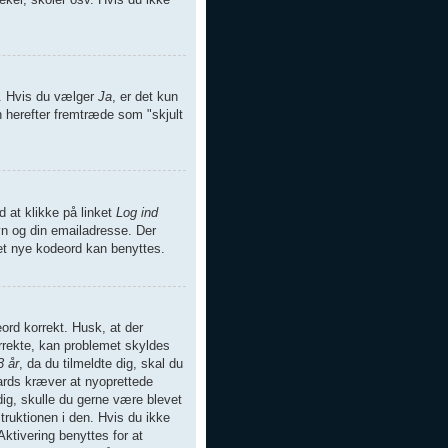
er. Hvis du vælger
Ja
, er det kun
en herefter fremtræde som "skjult
d at klikke på linket
Log ind
vn og din emailadresse. Der
det nye kodeord kan benyttes.
eord korrekt. Husk, at der
rrekte, kan problemet skyldes
3 år
, da du tilmeldte dig, skal du
oards kræver at nyoprettede
dig, skulle du gerne være blevet
ruktionen i den. Hvis du ikke
ktivering benyttes for at