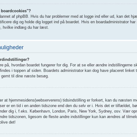
le boardcookies"?
dannet af phpBB. Hvis du har problemer med at logge ind eller ud, kan det hjæ
ificere dig og holde dig logget ind på boardet. Hvis en boardadministrator har 
re, hvilke indlæg du har læst.
muligheder
dindstillinger?
 på, hvordan boardet fungerer for dig. For at se eller ændre indstillingerne s
 findes i toppen af siden. Boardets administrator kan dog have placeret linket t
ver gemt til dine næste besøg.
r at hjemmesidens(webserverens) tidsindstilling er forkert, kan du næsten me
ser er en tid i en anden tidszone end den du selv er i. Hvis det er tilfældet, bør
efinder dig i, f.eks. København, London, Paris, New York, Sydney, osv. Vær 
ændre tidszonen, ligesom de fleste andre indstillinger kun kan ændres af tilmel
blive det!