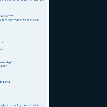
m eller en fornærmelse, fra en bruger
e brugere"?
ne lister over venner og ignorerede
e!?
r?
t overvåge?
 emner?
ette board?
ligheden af indlæg skrevet til dette