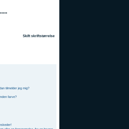
Skift skriftstørrelse
OSS
Søg
Tilmeld
Log ind
an tilmelder jeg mig?
anden farve?
beskeder!