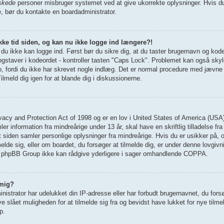
skede
personer misbruger systemet ved at give ukorrekte oplysninger. Hvis du
e, bør du kontakte en boardadministrator.
ykke tid siden, og kan nu ikke logge ind længere?!
t du ikke kan logge ind. Først bør du sikre dig, at du taster brugernavn og kod
staver i kodeordet - kontroller tasten "Caps Lock". Problemet kan også skyld
nto, fordi du ikke har skrevet nogle indlæg. Det er normal procedure med jævne
ilmeld dig igen for at blande dig i diskussionerne.
vacy and Protection Act of 1998 og er en lov i United States of America (USA
r information fra mindreårige under 13 år, skal have en skriftlig tilladelse f
 siden samler personlige oplysninger fra mindreårige. Hvis du er usikker på, 
lmelde sig, eller om boardet, du forsøger at tilmelde dig, er under denne lovgiv
phpBB Group ikke kan rådgive yderligere i sager omhandlende COPPA.
 mig?
istrator har udelukket din IP-adresse eller har forbudt brugernavnet, du fors
 slået muligheden for at tilmelde sig fra og bevidst have lukket for nye tilme
p.