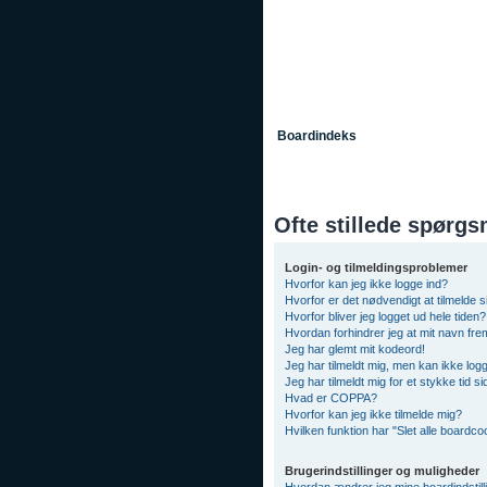
Boardindeks
Ofte stillede spørgs
Login- og tilmeldingsproblemer
Hvorfor kan jeg ikke logge ind?
Hvorfor er det nødvendigt at tilmelde s
Hvorfor bliver jeg logget ud hele tiden?
Hvordan forhindrer jeg at mit navn fre
Jeg har glemt mit kodeord!
Jeg har tilmeldt mig, men kan ikke logg
Jeg har tilmeldt mig for et stykke tid 
Hvad er COPPA?
Hvorfor kan jeg ikke tilmelde mig?
Hvilken funktion har "Slet alle boardco
Brugerindstillinger og muligheder