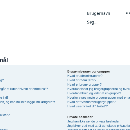
Avanceret søgning
mål
Brugerniveauer og -grupper
Hvad er administratorer?
ig?
Hvad er redaktører?
Hvad er brugergrupper?
mgår af listen "Hvem er online nu"?
Hvordan finder jeg brugergrupperne og hvord
Hvordan bliver jeg leder af en gruppe?
e ind!
Hvorfor vises nogle brugergrupper med en 
siden, og kan nu ikke logge ind længere?!
Hvad er "Standardbrugergruppe"?
Hvad viser linket til "Holdet"?
okies"?
Private beskeder
Jeg kan ikke sende private beskeder!
Jeg bliver ved med at få uønskede private 