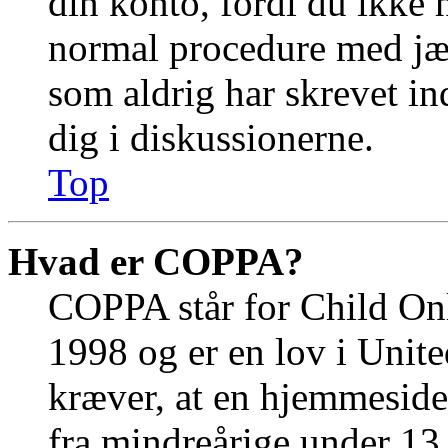
din konto, fordi du ikke 
normal procedure med jæ
som aldrig har skrevet in
dig i diskussionerne.
Top
Hvad er COPPA?
COPPA står for Child Onl
1998 og er en lov i Unit
kræver, at en hjemmeside
fra mindreårige under 13 å