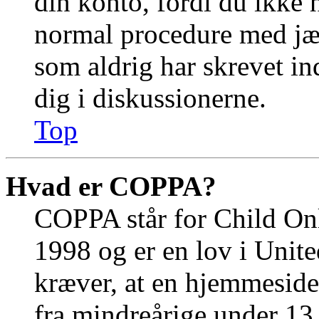
din konto, fordi du ikke 
normal procedure med jæ
som aldrig har skrevet in
dig i diskussionerne.
Top
Hvad er COPPA?
COPPA står for Child Onl
1998 og er en lov i Unit
kræver, at en hjemmeside
fra mindreårige under 13 å