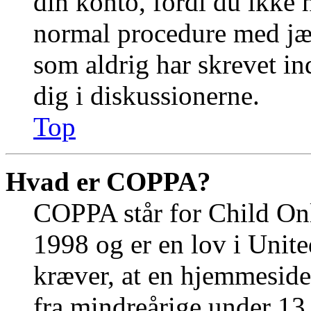
din konto, fordi du ikke 
normal procedure med jæ
som aldrig har skrevet in
dig i diskussionerne.
Top
Hvad er COPPA?
COPPA står for Child Onl
1998 og er en lov i Unit
kræver, at en hjemmeside
fra mindreårige under 13 å