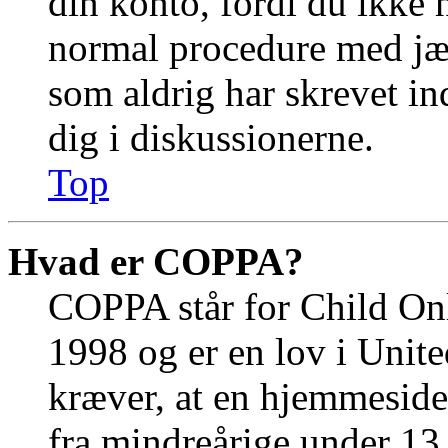
din konto, fordi du ikke 
normal procedure med jæ
som aldrig har skrevet in
dig i diskussionerne.
Top
Hvad er COPPA?
COPPA står for Child Onl
1998 og er en lov i Unit
kræver, at en hjemmeside
fra mindreårige under 13 å