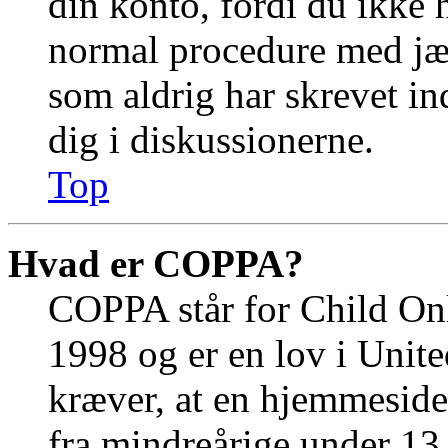
din konto, fordi du ikke 
normal procedure med jæ
som aldrig har skrevet in
dig i diskussionerne.
Top
Hvad er COPPA?
COPPA står for Child Onl
1998 og er en lov i Unit
kræver, at en hjemmeside
fra mindreårige under 13 å