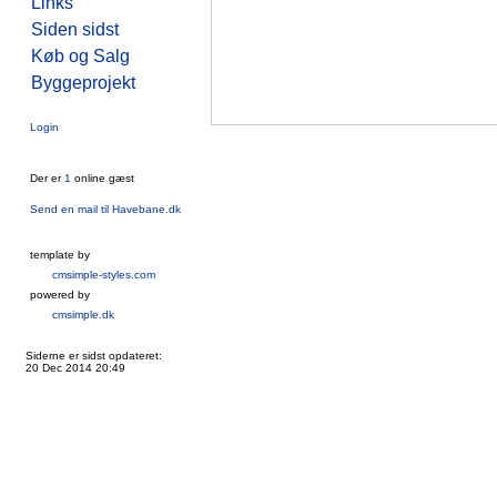
Links
Siden sidst
Køb og Salg
Byggeprojekt
Login
Der er
1
online gæst
Send en mail til Havebane.dk
template by
cmsimple-styles.com
powered by
cmsimple.dk
Siderne er sidst opdateret:
20 Dec 2014 20:49